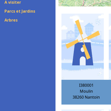
A visiter
Parcs et Jardins
Arbres
I380001
Moulin
38260
Nantoin