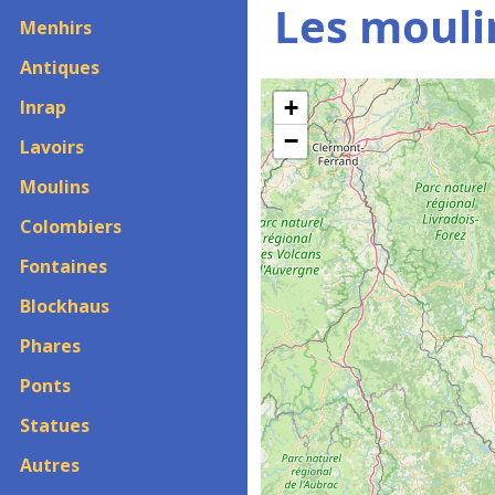
Les mouli
Menhirs
Antiques
+
Inrap
−
Lavoirs
Moulins
Colombiers
Fontaines
Blockhaus
Phares
Ponts
Statues
Autres