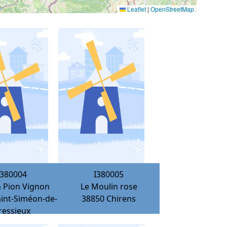
Leaflet
|
OpenStreetMap
I380004
I380005
 Pion Vignon
Le Moulin rose
aint-Siméon-de-
38850
Chirens
ressieux