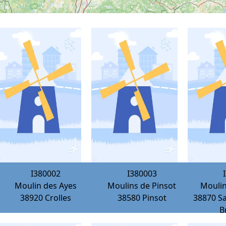
I380002
I380003
Moulin des Ayes
Moulins de Pinsot
Moulin
38920
Crolles
38580
Pinsot
38870
S
B