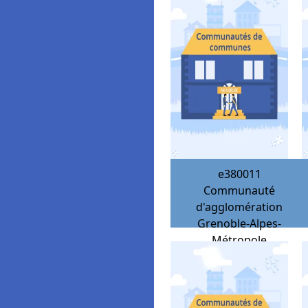
e380011
Communauté
d'agglomération
Grenoble-Alpes-
Métropole
38560
Jarrie