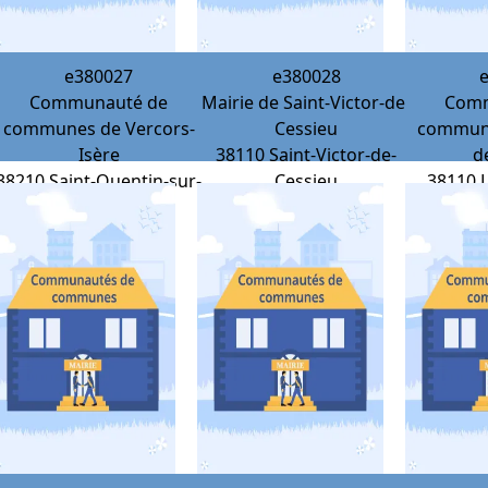
e380027
e380028
Communauté de
Mairie de Saint-Victor-de-
Comm
communes de Vercors-
Cessieu
commune
Isère
38110
Saint-Victor-de-
d
38210
Saint-Quentin-sur-
Cessieu
38110
Isère