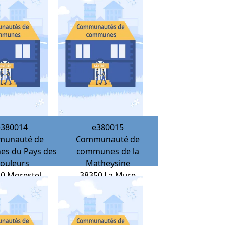
e380014
e380015
unauté de
Communauté de
s du Pays des
communes de la
ouleurs
Matheysine
10
Morestel
38350
La Mure