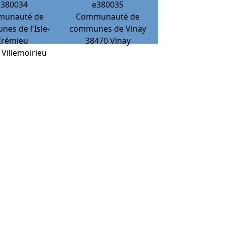
e380034
e380035
unauté de
Communauté de
es de l'Isle-
communes de Vinay
Crémieu
38470
Vinay
Villemoirieu