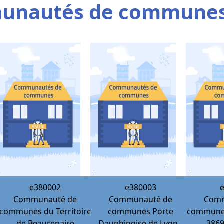
unautés de commune
e380002
e380003
Communauté de
Communauté de
Comm
communes du Territoire
communes Porte
communes 
de Beaurepaire
Dauphinoise de Lyon -
386