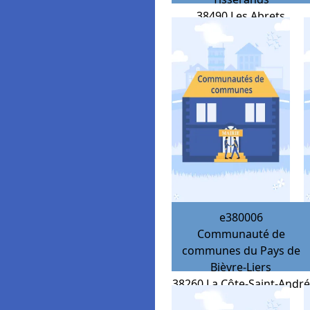
38490
Les Abrets
e380006
Communauté de
communes du Pays de
Bièvre-Liers
38260
La Côte-Saint-André