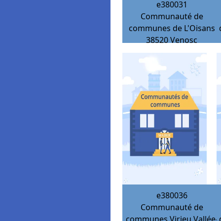
e380031
Communauté de
communes de L'Oisans
38520
Venosc
e380036
Communauté de
communes Virieu Vallée-