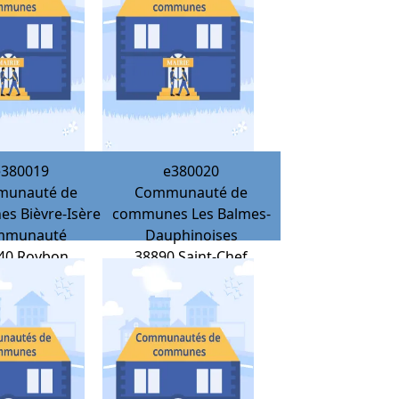
e380019
e380020
unauté de
Communauté de
s Bièvre-Isère
communes Les Balmes-
mmunauté
Dauphinoises
40
Roybon
38890
Saint-Chef