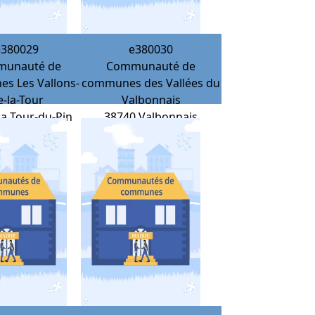
e380029
e380030
unauté de
Communauté de
s Les Vallons-
communes des Vallées du
e-la-Tour
Valbonnais
La Tour-du-Pin
38740
Valbonnais