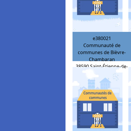
e380021
Communauté de
communes de Bièvre-
Chambaran
38590
Saint-Étienne-de-
Saint-Geoirs