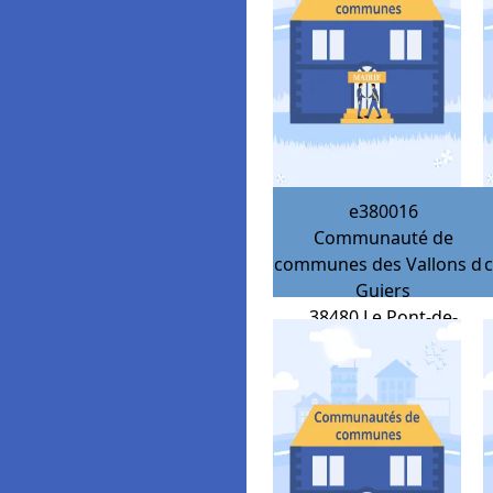
e380016
Communauté de
communes des Vallons du
Guiers
38480
Le Pont-de-
Beauvoisin