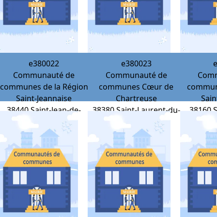
e380022
e380023
Communauté de
Communauté de
Comm
communes de la Région
communes Cœur de
commun
Saint-Jeannaise
Chartreuse
Sain
38440
Saint-Jean-de-
38380
Saint-Laurent-du-
38160
S
Bournay
Pont