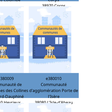
38970
Corps
e380009
e380010
unauté de
Communauté
s des Collines
d'agglomération Porte de
rd-Dauphiné
l'Isère
40
Heyrieux
38080
L'Isle-d'Abeau