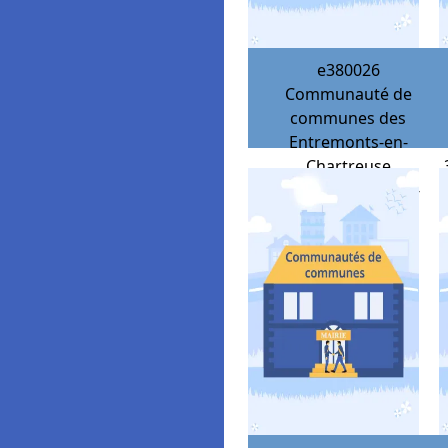
e380026
Communauté de
communes des
Entremonts-en-
Chartreuse
38380
Saint-Pierre-
d'Entremont