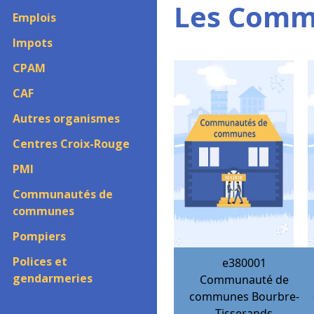
Les Comm
Emplois
Impots
CPAM
CAF
Autres organismes
Centres Croix-Rouge
PMI
Communautés de
communes
Pompiers
Polices et
e380001
gendarmeries
Communauté de
communes Bourbre-
Tisserands