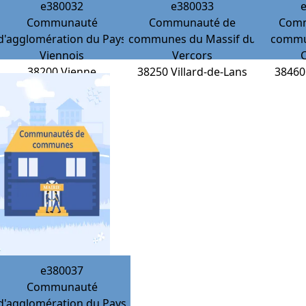
e380032
e380033
Communauté
Communauté de
Comm
d'agglomération du Pays
communes du Massif du
commun
Viennois
Vercors
38200
Vienne
38250
Villard-de-Lans
38460
e380037
Communauté
d'agglomération du Pays