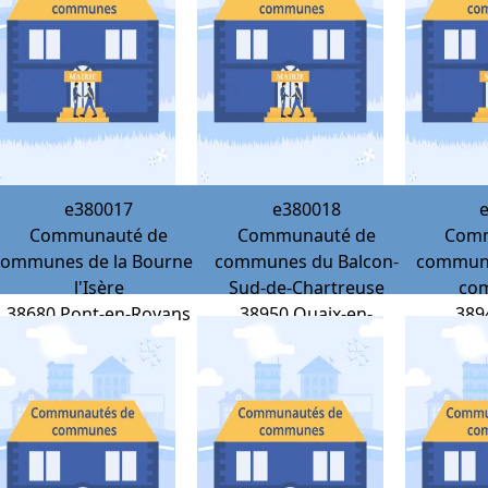
e380017
e380018
Communauté de
Communauté de
Comm
communes de la Bourne à
communes du Balcon-
commune
l'Isère
Sud-de-Chartreuse
co
38680
Pont-en-Royans
38950
Quaix-en-
389
Chartreuse