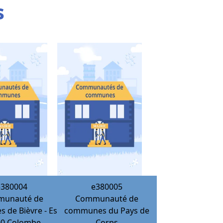
s
e380004
e380005
unauté de
Communauté de
de Bièvre - Est
communes du Pays de
90
Colombe
Corps