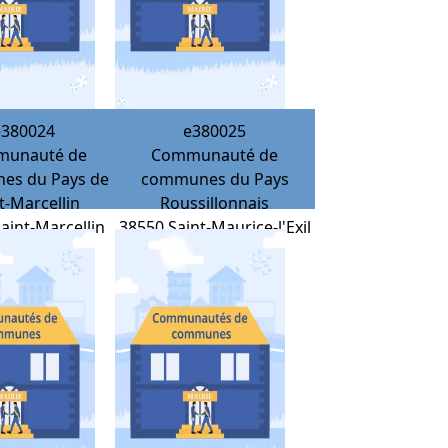
e380024
e380025
unauté de
Communauté de
es du Pays de
communes du Pays
t-Marcellin
Roussillonnais
aint-Marcellin
38550
Saint-Maurice-l'Exil