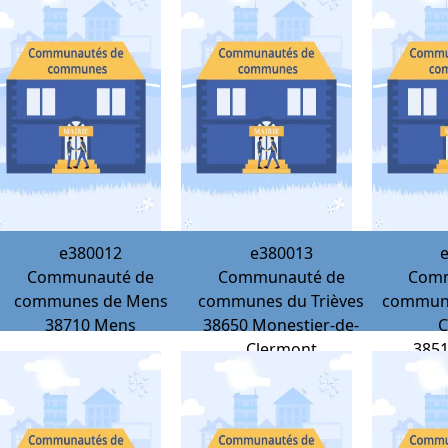
e380012
e380013
Communauté de
Communauté de
Comm
communes de Mens
communes du Trièves
commune
38710
Mens
38650
Monestier-de-
C
Clermont
385