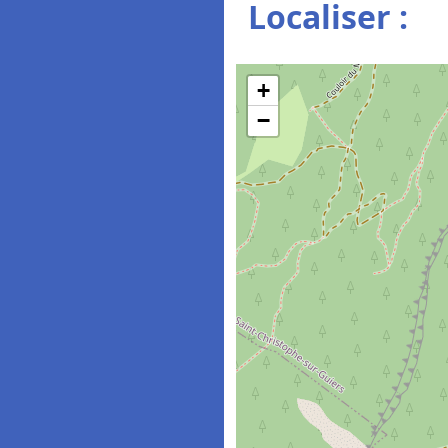
Localiser :
+
−