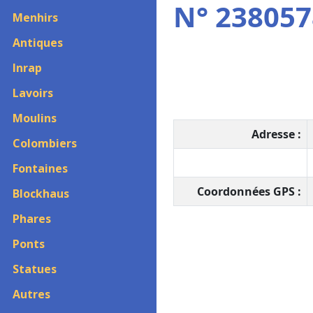
N° 2380578
Menhirs
Antiques
Inrap
Lavoirs
Moulins
Adresse :
Colombiers
Fontaines
Coordonnées GPS :
Blockhaus
Phares
Ponts
Statues
Autres